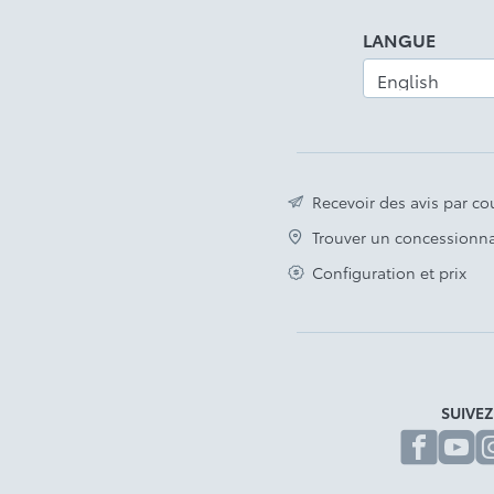
Emblème « Hybrid » distinctif
LANGUE
Avis légal
Recevoir des avis par cou
Trouver un concessionna
Configuration et prix
SUIVE
fa