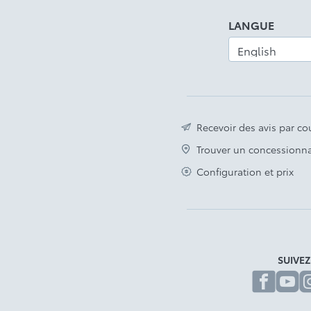
Emblème « Hybrid » distinctif
LANGUE
Avis légal
Recevoir des avis par cou
Trouver un concessionna
Configuration et prix
SUIVE
fa