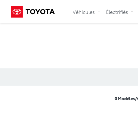
Véhicules
Électrifiés
0
Modèles/G