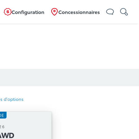
Configuration
Concessionnaires
s d'options
DE
AWD
26
 AWD
tique