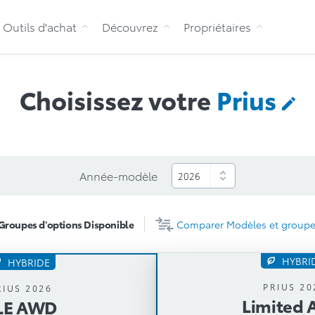
Aller au contenu
Outils d'achat
Découvrez
Propriétaires
Choisissez votre
Prius
Année-modèle
roupes d'options
Disponible
Comparer
Modèles et groupe
HYBRI
HYBRIDE
Limited 
XLE AWD
PRIUS 20
RIUS 2026
Limited
LE AWD
Boîte automa
e automatique