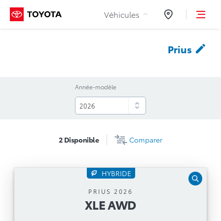
Aller au contenu
Véhicules
Concessionnair
Prius
Année-modèle
2
Disponible
Comparer
HYBRIDE
XLE AWD
PRIUS 2026
XLE AWD
Boîte automatique