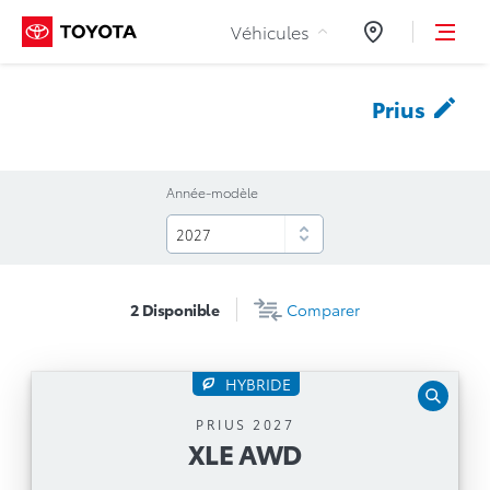
Aller au contenu
Véhicules
Concessionnair
Prius
Année-modèle
2
Disponible
Comparer
HYBRIDE
XLE AWD
PRIUS 2027
XLE AWD
Boîte automatique