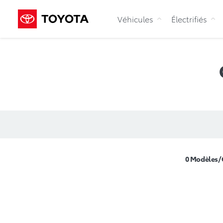
Véhicules
Électrifiés
0
Modèles/G