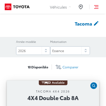
Aller au contenu
Véhicules
Concessionnair
Tacoma
Année-modèle
Motorisation
10
Disponible
Comparer
4X4 Double Cab 8A
TACOMA 4X4 2026
4X4 Double Cab 8A
Boîte automatique