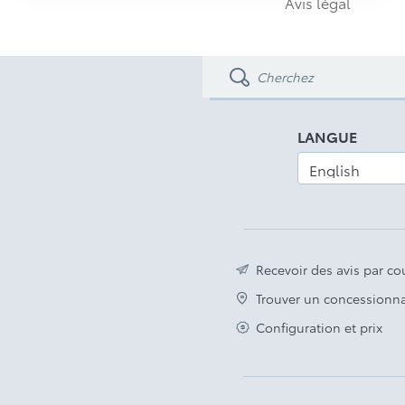
Avis légal
Contrôleur de freins de remorque et guide de
recul de remorque avec aide au recul en ligne
droite
Sièges du conducteur et du passager à 8
réglages assistés, sièges avant chauffants et
ventilés
LANGUE
MD
avec haut-parleur
Système audio JBL
portable
Phares antibrouillard à DEL
Avis légal
Recevoir des avis par cou
Trouver un concessionna
Configuration et prix