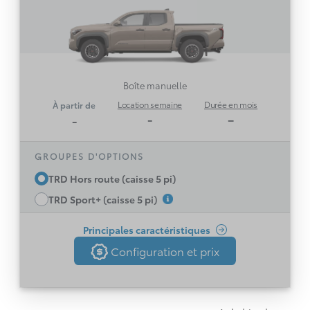
Moteur 4 cylindres turbo de 2,4 L développant
270 ch et un couple de 310 lb-pi
Boîte manuelle 6 rapports, 4RM temporaires
Système multimédia Toyota à écran de 8 po
avec Safety Connect (essai minimum de 5
ans; dépend de la disponibilité d’un réseau
Boîte manuelle
1
, Service Connect (essai minimum de 5
4G)
Location semaine
Durée en mois
À partir de
ans; dépend de la disponibilité d’un réseau
-
–
-
2
1
et
, Remote Connect (essai de 3 ans)
4G)
capacités de Drive Connect (abonnement
payant requis)
GROUPES D'OPTIONS
MD
et Android
Compatibilité Apple CarPlay
TRD Hors route (caisse 5 pi)
MC
sans fil
Auto
TRD Sport+ (caisse 5 pi)
Voir toutes les caractéristiques
Sélecteur multiterrain
Toyota Safety Sense 3.0
Principales caractéristiques
Configuration et prix
Roues de 17 po hors route en alliage
Configuration et prix
Retour
Emblème Toyota noir à l’avant
Pneus BF Goodrich Trail Terrain et
amortisseurs Bilstein