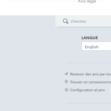
Avis légal
Différentiel arrière verrouillable
Groupe d’instruments entièrement
numérique de 12,3 po
Caisse de 5 pieds avec taquets d’arrimage et
hayon verrouillable renforcé facile à abaisser
et à relever
LANGUE
Phares antibrouillard à DEL
Avis légal
Recevoir des avis par cou
Trouver un concessionna
Configuration et prix