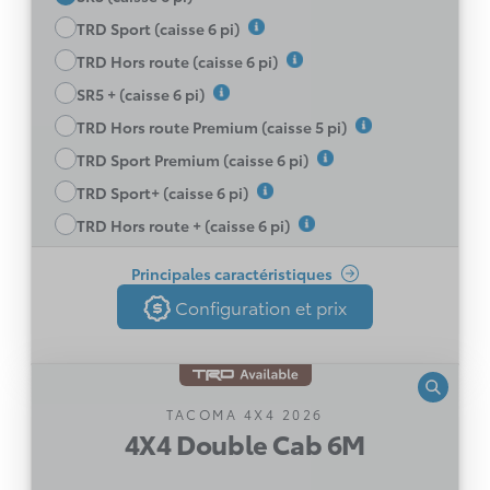
MC
sans fil
Auto
TRD Sport (caisse 6 pi)
Toyota Safety Sense 3.0
TRD Hors route (caisse 6 pi)
Roues de 17 po en alliage
SR5 + (caisse 6 pi)
Climatisation à commande manuelle
TRD Hors route Premium (caisse 5 pi)
Écran multifonction TFT de 7 po
TRD Sport Premium (caisse 6 pi)
Caisse de 6 pieds avec taquets d’arrimage et
TRD Sport+ (caisse 6 pi)
hayon arrière verrouillable renforcé facile à
abaisser et à relever
Voir toutes les caractéristiques
TRD Hors route + (caisse 6 pi)
Sièges du conducteur et du passager à 6
Principales caractéristiques
réglages manuels
Configuration et prix
Configuration et prix
Sièges avant chauffants
Retour
Phares à DEL
Moniteur d’angles morts avec alerte de
circulation transversale arrière
4X4 Double Cab 6M
TACOMA 4X4 2026
Avis légal
4X4 Double Cab 6M
Boîte manuelle