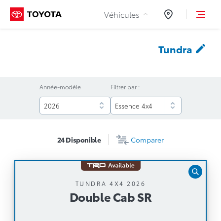
Aller au contenu
Véhicules
Concessionnair
Tundra
Année-modèle
Filtrer par :
24
Disponible
Comparer
Double Cab SR
TUNDRA 4X4 2026
Double Cab SR
Boîte automatique
Moteur V6 i-FORCE biturbo de 3,4 L avec