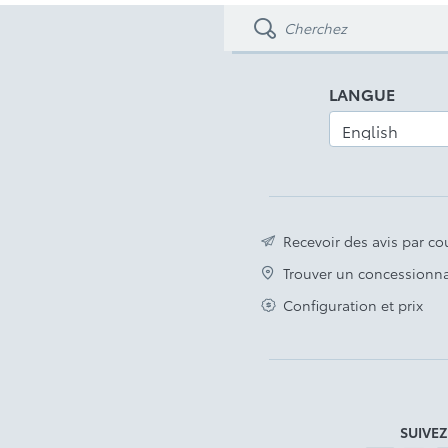
Toyota Safety Sense 2.5
Avis légal
LANGUE
Recevoir des avis par cou
Trouver un concessionna
Configuration et prix
SUIVE