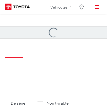
Aller au contenu
Véhicules
Concessionnair
Loading
...
Sequoia 2026 Spécifications
De série
Non livrable