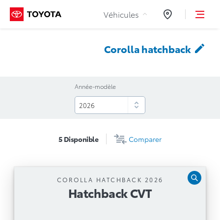
Aller au contenu
Véhicules
Concessionnair
Corolla
hatchback
Année-modèle
5
Disponible
Comparer
COROLLA HATCHBACK 2026
Hatchback CVT
Hatchback CVT
Boîte automatique