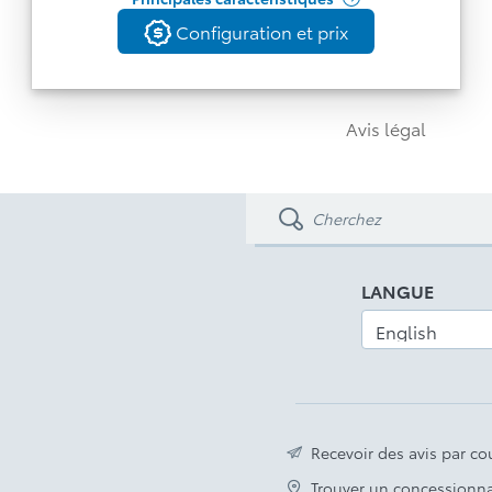
Configuration et prix
Configuration et prix
Retour
Avis légal
LANGUE
Recevoir des avis par cou
Trouver un concessionna