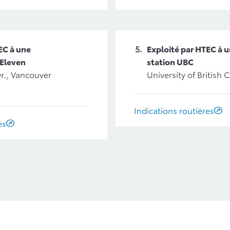
EC à une
Exploité par HTEC à 
-Eleven
station UBC
ne Dr., Vancouver
University of British
Indications routières
es