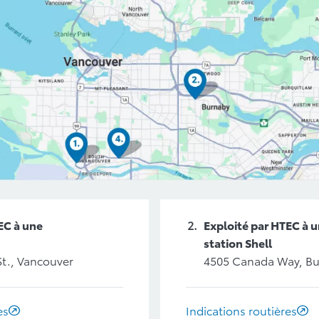
EC à une
Exploité par HTEC à 
station Shell
St., Vancouver
4505 Canada Way, B
es
Indications routières