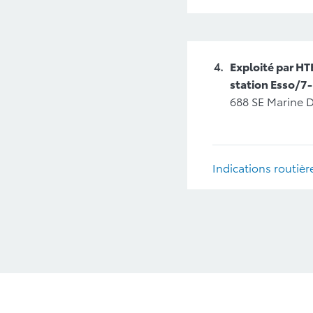
Exploité par HT
station Esso/7
688 SE Mari
Indications routièr