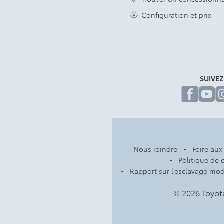
Configuration et prix
SUIVE
fa
Nous joindre
Foire aux
Politique de c
Rapport sur l’esclavage mo
© 2026 Toyot