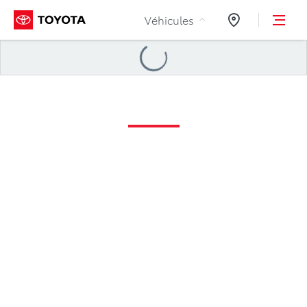
Aller au contenu
Véhicules
Concessionnair
Loading
...
Hybrides Électriques