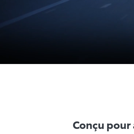
MC
Toyota Safety Sense
Recherch
Notre but absolu :
un monde sans acci
C’est pour atteindre ce but que nous continuons d’inve
comme le système Toyota Safety Sense, qui est inclus d
Conçu pour a
tranquillité d’esprit.