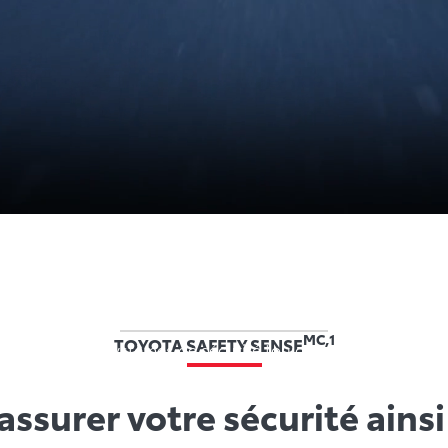
e de Véhicule
Galerie de vidéos
Prix pour la sécurit
dents.
MC,1
TOYOTA SAFETY SENSE
stir dans des systèmes de sécurité toujours plus évolués,
e série sur la plupart de nos modèles. Votre sécurité est no
ssurer votre sécurité ainsi