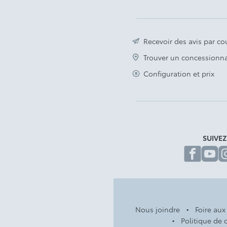
Recevoir des avis par cou
Trouver un concessionna
Configuration et prix
SUIVE
fa
Nous joindre
Foire aux
Politique de c