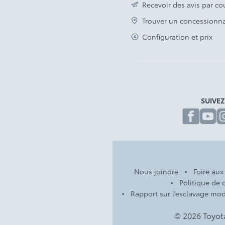
Recevoir des avis par cou
Trouver un concessionna
Configuration et prix
SUIVE
fa
Nous joindre
Foire aux
Politique de c
Rapport sur l’esclavage mo
© 2026 Toyot