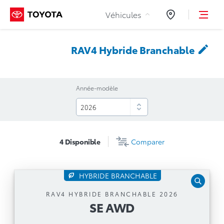
Aller au contenu
Véhicules
Concessionnair
RAV4 Hybride
Branchable
Année-modèle
4
Disponible
Comparer
HYBRIDE BRANCHABLE
SE AWD
RAV4 HYBRIDE BRANCHABLE 2026
SE AWD
Boîte automatique