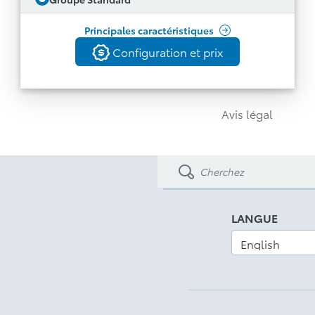
Aileron arrière exclusif
Voir toutes les caractéristiques
Écran de démarrage GR SPORT
Principales caractéristiques
Palettes de changement de vitesses
Configuration et prix
Configuration et prix
MC
4.0
Toyota Safety Sense
Retour
Services connectés comprenant Safety
Connect (essai minimum de 5 ans; dépend de
Avis légal
1
, Service
la disponibilité d’un réseau 5G)
Connect (essai minimum de 5 ans; dépend de
1
, Remote
la disponibilité d’un réseau 5G)
Connect (essai de 3 ans) et capacités de Drive
1
Connect (abonnement payant requis)
Avis légal
LANGUE