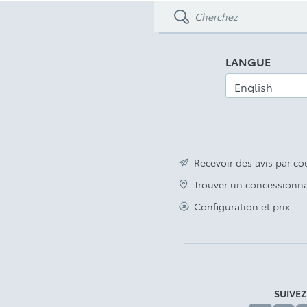
Toyota Safety Sense 2.5
Avis légal
LANGUE
Recevoir des avis par cou
Trouver un concessionna
Configuration et prix
SUIVE