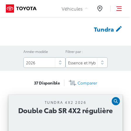
Aller au contenu
Véhicules
Concessionnair
Tundra
Année-modèle
Filtrer par :
37
Disponible
Comparer
TUNDRA 4X2 2026
Double Cab SR 4X2 régulière
Double Cab SR 4X2 régulière
Boîte automatique
Moteur V6 i-FORCE biturbo de 3,4 L avec boîte