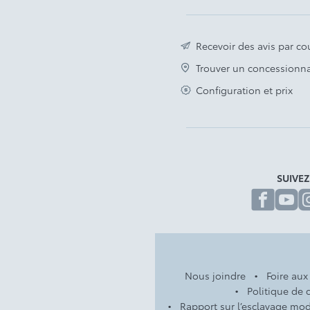
Recevoir des avis par cou
Trouver un concessionna
Configuration et prix
SUIVE
fa
Nous joindre
Foire aux
Politique de c
Rapport sur l’esclavage mo