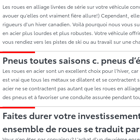
Les roues en alliage livrées de série sur votre véhicule con
avouer qu’elles ont vraiment fière allure!) Cependant, el
rigueurs d’un hiver canadien. Voilà pourquoi nous vous s
en acier plus lourdes et plus robustes. Votre véhicule offri
vous rendiez vers les pistes de ski ou au travail sur une 
Pneus toutes saisons c. pneus d’
Les roues en acier sont un excellent choix pour l’hiver, ca
est vrai que tous les métaux se dilatent et se contractent 
acier ne se contractent pas autant que les roues en alliage
des pneus et à favoriser une conduite assurée pendant tout
Faites durer votre investissement
ensemble de roues se traduit pa
Vous n’en êtes pas convaincu? L’achat d’un deuxième ense