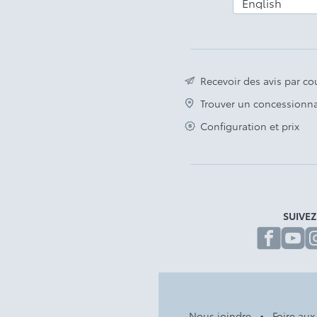
Recevoir des avis par cou
Trouver un concessionna
Configuration et prix
SUIVE
fa
Nous joindre
Foire aux