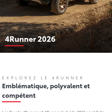
4Runner 2026
Couleurs
Galerie
Offres
Comparez
Garanti
EXPLOREZ LE 4RUNNER
Emblématique, polyvalent et
compétent
Les Toyota 4Runner et 4Runner hybride 2026 sont faits