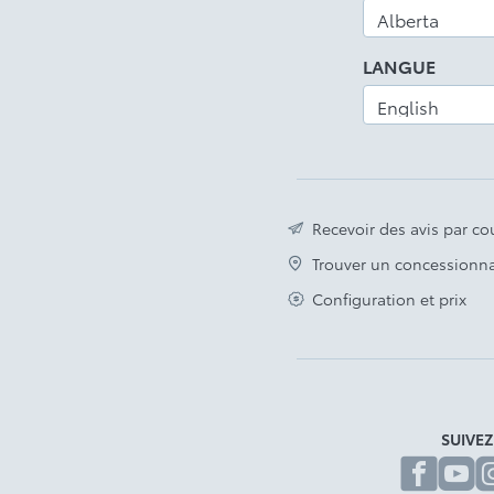
LANGUE
Recevoir des avis par cou
Trouver un concessionna
Configuration et prix
SUIVE
fa