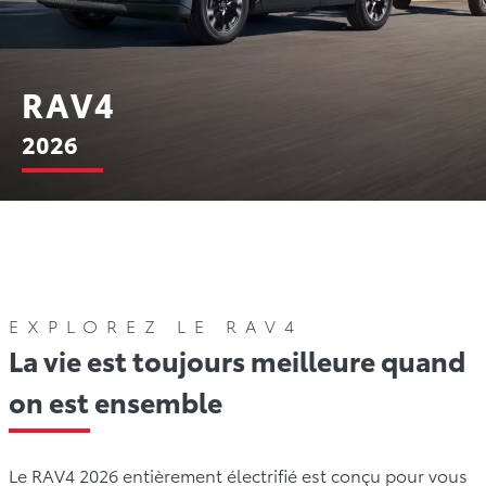
RAV4
2026
Couleurs
Galerie
Offres
Comparez
Garanti
EXPLOREZ LE RAV4
La vie est toujours meilleure quand
on est ensemble
Le RAV4 2026 entièrement électrifié est conçu pour vous