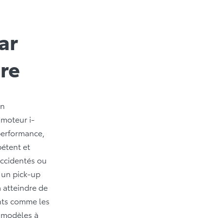
ar
ure
on
 moteur i-
performance,
pétent et
accidentés ou
a un pick-up
 atteindre de
ents comme les
s modèles à