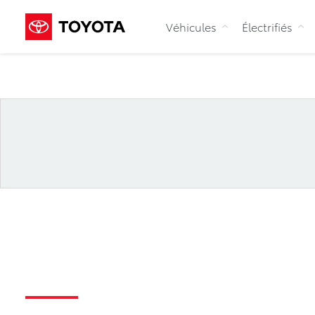
Véhicules
Électrifiés
Tacoma
Modèles
Coule
2026