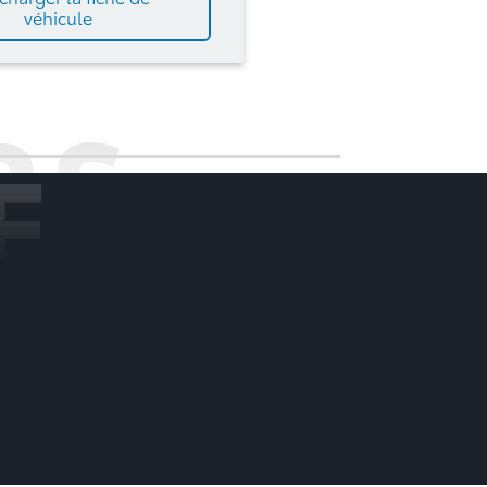
véhicule
RS
E