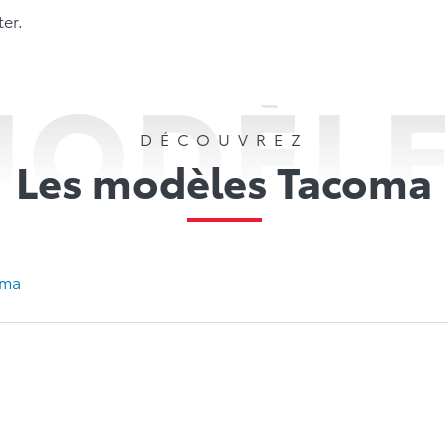
ter.
ODÈL
DÉCOUVREZ
Les modèles Tacoma
oma