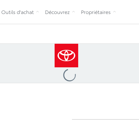
Aller au contenu
Outils d'achat
Découvrez
Propriétaires
Configuration
Loading
...
urs
Galerie
Offres
Comparez
Avis
Ga