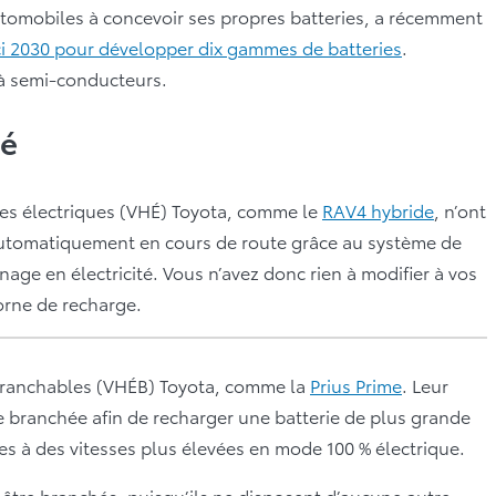
utomobiles à concevoir ses propres batteries, a récemment
’ici 2030 pour développer dix gammes de batteries
.
s à semi-conducteurs.
ié
des électriques (VHÉ) Toyota, comme le
RAV4 hybride
, n’ont
 automatiquement en cours de route grâce au système de
inage en électricité. Vous n’avez donc rien à modifier à vos
orne de recharge.
 branchables (VHÉB) Toyota, comme la
Prius Prime
. Leur
re branchée afin de recharger une batterie de plus grande
es à des vitesses plus élevées en mode 100 % électrique.
s être branchés, puisqu’ils ne disposent d’aucune autre