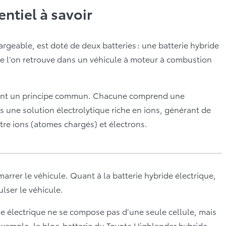
entiel à savoir
argeable, est doté de deux batteries : une batterie hybride
que l’on retrouve dans un véhicule à moteur à combustion
agent un principe commun. Chacune comprend une
s une solution électrolytique riche en ions, générant de
ntre ions (atomes chargés) et électrons.
marrer le véhicule. Quant à la batterie hybride électrique,
lser le véhicule.
de électrique ne se compose pas d’une seule cellule, mais
exemple, le bloc-batterie du Toyota Highlander hybride