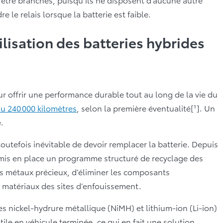
le relais lorsque la batterie est faible.
lisation des batteries hybrides
r offrir une performance durable tout au long de la vie du
ou 240 000 kilomètres
, selon la première éventualité[¹]. Un
.
toutefois inévitable de devoir remplacer la batterie. Depuis
 mis en place un programme structuré de recyclage des
s métaux précieux, d’éliminer les composants
 matériaux des sites d’enfouissement.
ies nickel-hydrure métallique (NiMH) et lithium-ion (Li-ion)
tile en véhicule terminée, ce qui en fait une solution