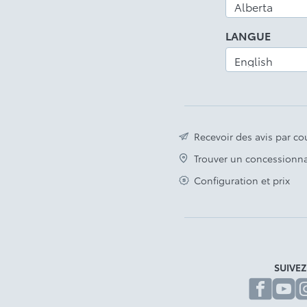
LANGUE
Recevoir des avis par cou
Trouver un concessionna
Configuration et prix
SUIVE
fa