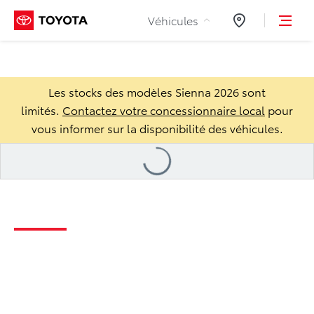
Aller au contenu
Véhicules
Concessionnair
Les stocks des modèles Sienna 2026 sont
limités.
Contactez votre concessionnaire local
pour
vous informer sur la disponibilité des véhicules.
Loading
...
Sienna 2026