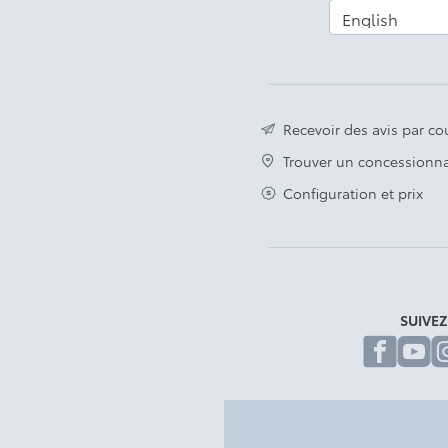
Recevoir des avis par cou
Trouver un concessionna
Configuration et prix
SUIVE
fa