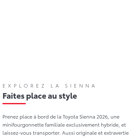
urs
Galerie
Offres
Comparez
Avis
Ga
EXPLOREZ LA SIENNA
Faites place au style
Prenez place à bord de la Toyota Sienna 2026, une
minifourgonnette familiale exclusivement hybride, et
laissez-vous transporter. Aussi originale et extravertie