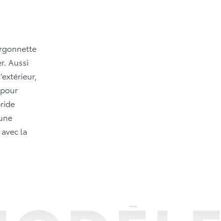
urgonnette
r. Aussi
’extérieur,
 pour
bride
 une
 avec la