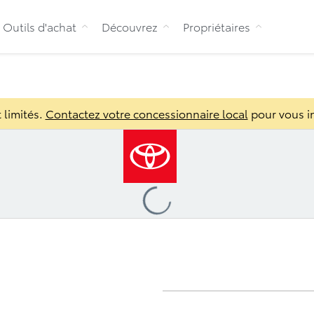
Aller au contenu
Outils d'achat
Découvrez
Propriétaires
Configuration
Aperçu
Programme 
 limités.
Contactez votre concessionnaire local
pour vous in
Loading
...
urs
Galerie
Offres
Comparez
Avis
Ga