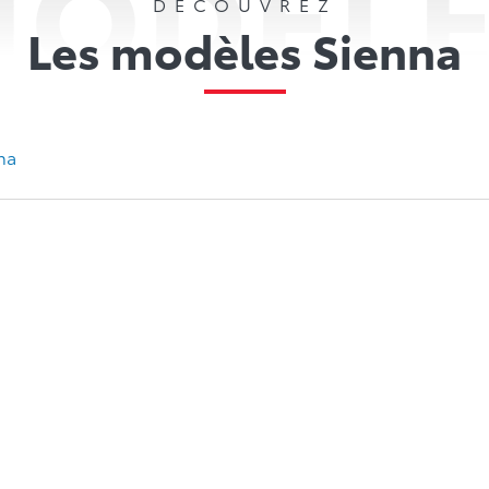
ODÈL
DECOUVREZ
Les modèles Sienna
na