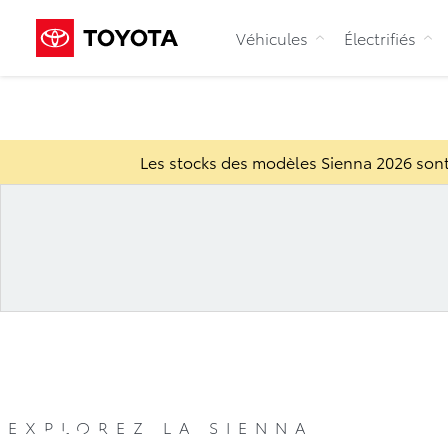
Véhicules
Électrifiés
Les stocks des modèles Sienna 2026 sont
Sienna
Modèles
Coule
EXPLOREZ LA SIENNA
2026