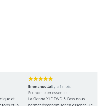
Emmanuelle
Il y a 1 mois
Économie en essence
mique et
La Sienna XLE FWD 8-Pass nous
 tops et la
permet d'économiser en essence. Le