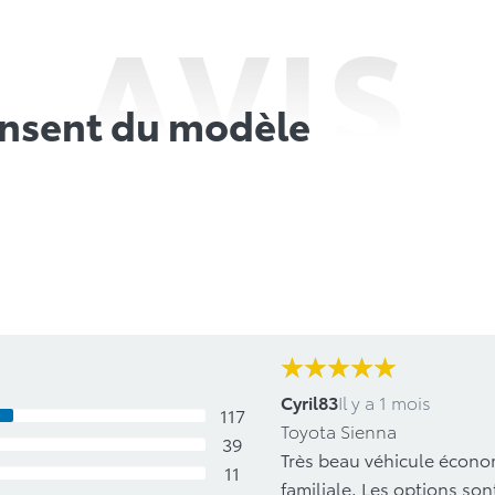
AVIS
ensent du modèle
Cyril83
Il y a 1 mois
117
Toyota Sienna
39
Très beau véhicule écono
11
familiale. Les options sont