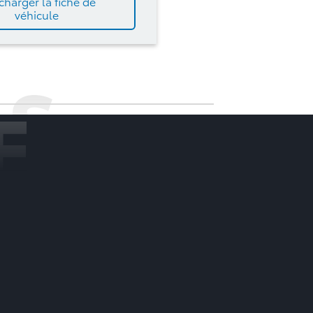
charger la fiche de
véhicule
S
E