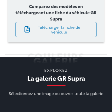
Comparez des modèles en
téléchargeant une fiche du véhicule GR
Supra
Télécharger la fiche de
véhicule
COULEURS
GALERIE
EXPLOREZ
La galerie GR Supra
Sélectionnez une image ou ouvrez toute la galerie